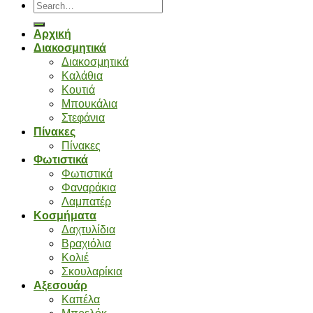
Search
for:
Αρχική
Διακοσμητικά
Διακοσμητικά
Καλάθια
Κουτιά
Μπουκάλια
Στεφάνια
Πίνακες
Πίνακες
Φωτιστικά
Φωτιστικά
Φαναράκια
Λαμπατέρ
Κοσμήματα
Δαχτυλίδια
Βραχιόλια
Κολιέ
Σκουλαρίκια
Αξεσουάρ
Καπέλα
Μπρελόκ