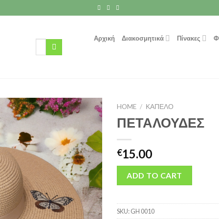
Αρχική
Διακοσμητικά
Πίνακες
Φ
Search
for:
HOME
/
ΚΑΠΕΛΟ
ΠΕΤΑΛΟΥΔΕΣ
15.00
€
ADD TO CART
SKU:
GH 0010