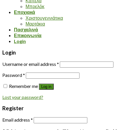
Καπέλα
Μπρελόκ
Εποχιακά
Χριστουγεννιάτικα
Μαρτάκια
Πασχαλινά
Επικοινωνία
Login
Login
Username or email address
*
Password
*
Remember me
Log in
Lost your password?
Register
Email address
*