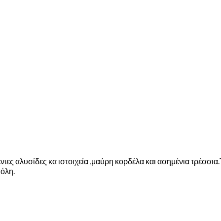
ς αλυσίδες κα ιστοιχεία ,μαύρη κορδέλα και ασημένια τρέσσια.Τ
πόλη.