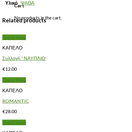
Υλικό
ΨΑΘΑ
Cart
No products in the cart.
Related products
Quick View
ΚΑΠΕΛΟ
Συλλογή ” ΝΑΥΠΛΙΟ’
€
12.00
Quick View
ΚΑΠΕΛΟ
ROMANTIC
€
28.00
Quick View