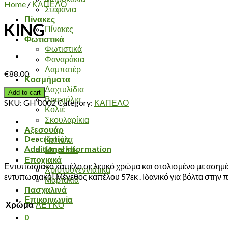
Home
/
ΚΑΠΕΛΟ
Στεφάνια
Πίνακες
KING
Πίνακες
Φωτιστικά
Φωτιστικά
Φαναράκια
Λαμπατέρ
€
88.00
Κοσμήματα
Δαχτυλίδια
Add to cart
Βραχιόλια
SKU:
GH 0002
Category:
ΚΑΠΕΛΟ
Κολιέ
Σκουλαρίκια
Αξεσουάρ
Description
Καπέλα
Additional information
Μπρελόκ
Εποχιακά
Εντυπωσιακό καπέλο σε λευκό χρώμα και στολισμένο με ασημένιε
Χριστουγεννιάτικα
εντυπωσιακό! Μέγεθος καπέλου 57εκ . Ιδανικό για βόλτα στην 
Μαρτάκια
Πασχαλινά
Επικοινωνία
Χρώμα
ΛΕΥΚΟ
0