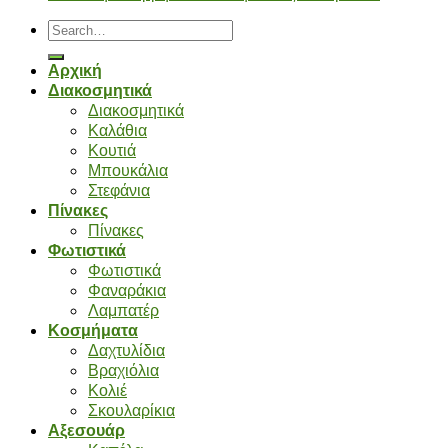
Search
for:
Αρχική
Διακοσμητικά
Διακοσμητικά
Καλάθια
Κουτιά
Μπουκάλια
Στεφάνια
Πίνακες
Πίνακες
Φωτιστικά
Φωτιστικά
Φαναράκια
Λαμπατέρ
Κοσμήματα
Δαχτυλίδια
Βραχιόλια
Κολιέ
Σκουλαρίκια
Αξεσουάρ