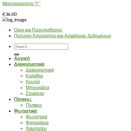
Μανιταρόσπιτο “Γ”
€
36.00
Όροι και Προυποθέσεις
Πολιτική Απορρήτου και Ασφάλειας Δεδομένων
Search
for:
Αρχική
Διακοσμητικά
Διακοσμητικά
Καλάθια
Κουτιά
Μπουκάλια
Στεφάνια
Πίνακες
Πίνακες
Φωτιστικά
Φωτιστικά
Φαναράκια
Λαμπατέρ