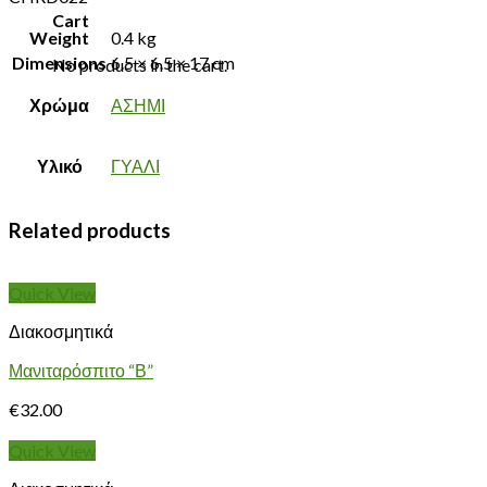
Cart
Weight
0.4 kg
Dimensions
6.5 × 6.5 × 17 cm
No products in the cart.
Χρώμα
ΑΣΗΜΙ
Υλικό
ΓΥΑΛΙ
Related products
Quick View
Διακοσμητικά
Μανιταρόσπιτο “Β”
€
32.00
Quick View