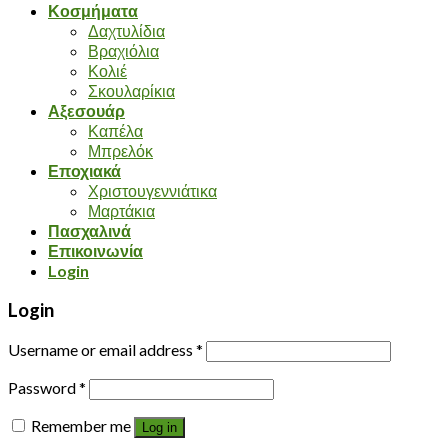
Κοσμήματα
Δαχτυλίδια
Βραχιόλια
Κολιέ
Σκουλαρίκια
Αξεσουάρ
Καπέλα
Μπρελόκ
Εποχιακά
Χριστουγεννιάτικα
Μαρτάκια
Πασχαλινά
Επικοινωνία
Login
Login
Username or email address
*
Password
*
Remember me
Log in