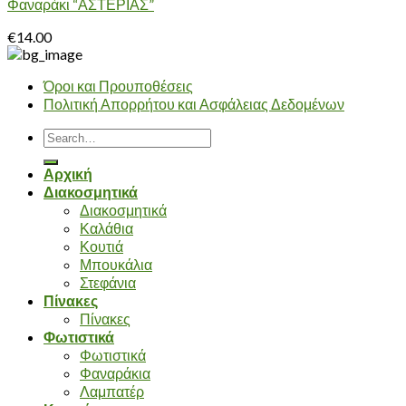
Φαναράκι “ΑΣΤΕΡΙΑΣ”
€
14.00
Όροι και Προυποθέσεις
Πολιτική Απορρήτου και Ασφάλειας Δεδομένων
Search
for:
Αρχική
Διακοσμητικά
Διακοσμητικά
Καλάθια
Κουτιά
Μπουκάλια
Στεφάνια
Πίνακες
Πίνακες
Φωτιστικά
Φωτιστικά
Φαναράκια
Λαμπατέρ