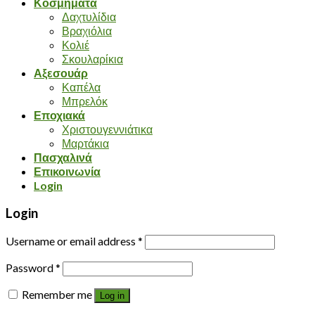
Κοσμήματα
Δαχτυλίδια
Βραχιόλια
Κολιέ
Σκουλαρίκια
Αξεσουάρ
Καπέλα
Μπρελόκ
Εποχιακά
Χριστουγεννιάτικα
Μαρτάκια
Πασχαλινά
Επικοινωνία
Login
Login
Username or email address
*
Password
*
Remember me
Log in