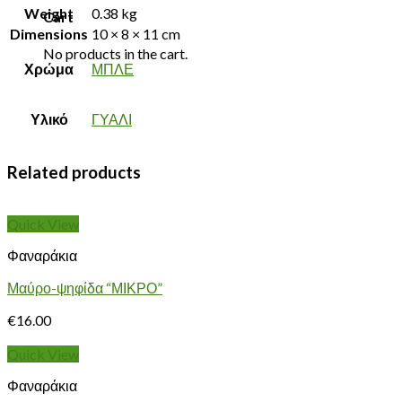
Weight
0.38 kg
Cart
Dimensions
10 × 8 × 11 cm
No products in the cart.
Χρώμα
ΜΠΛΕ
Υλικό
ΓΥΑΛΙ
Related products
Quick View
Φαναράκια
Μαύρο-ψηφίδα “ΜΙΚΡΟ”
€
16.00
Quick View
Φαναράκια