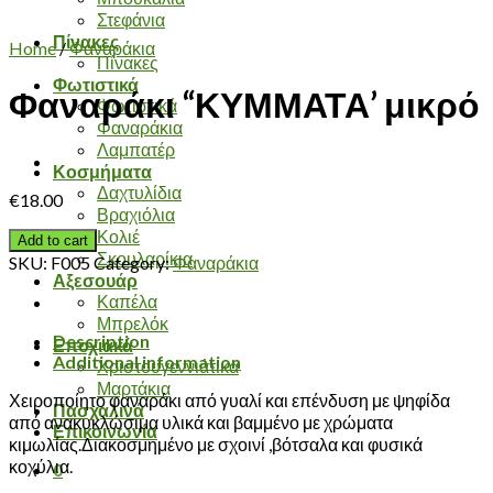
Στεφάνια
Πίνακες
Home
/
Φαναράκια
Πίνακες
Φωτιστικά
Φαναράκι “ΚΥΜΜΑΤΑ’ μικρό
Φωτιστικά
Φαναράκια
Λαμπατέρ
Κοσμήματα
Δαχτυλίδια
€
18.00
Βραχιόλια
Κολιέ
Add to cart
Σκουλαρίκια
SKU:
F005
Category:
Φαναράκια
Αξεσουάρ
Καπέλα
Μπρελόκ
Description
Εποχιακά
Additional information
Χριστουγεννιάτικα
Μαρτάκια
Χειροποίητο φαναράκι από γυαλί και επένδυση με ψηφίδα
Πασχαλινά
από ανακυκλώσιμα υλικά και βαμμένο με χρώματα
Επικοινωνία
κιμωλίας.Διακοσμημένο με σχοινί ,βότσαλα και φυσικά
κοχύλια.
0