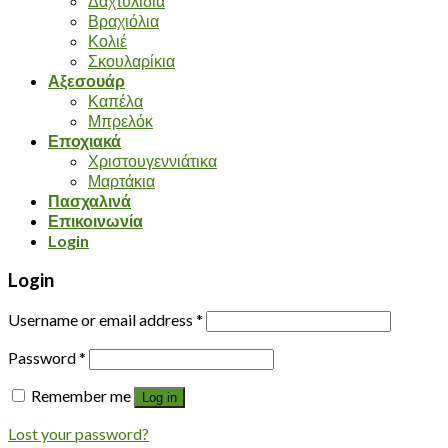
Δαχτυλίδια
Βραχιόλια
Κολιέ
Σκουλαρίκια
Αξεσουάρ
Καπέλα
Μπρελόκ
Εποχιακά
Χριστουγεννιάτικα
Μαρτάκια
Πασχαλινά
Επικοινωνία
Login
Login
Username or email address
*
Password
*
Remember me
Log in
Lost your password?