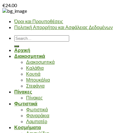
€
24.00
Όροι και Προυποθέσεις
Πολιτική Απορρήτου και Ασφάλειας Δεδομένων
Search
for:
Αρχική
Διακοσμητικά
Διακοσμητικά
Καλάθια
Κουτιά
Μπουκάλια
Στεφάνια
Πίνακες
Πίνακες
Φωτιστικά
Φωτιστικά
Φαναράκια
Λαμπατέρ
Κοσμήματα