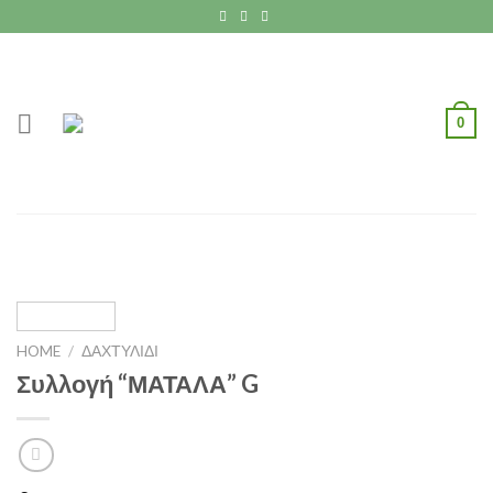
Skip
to
content
0
HOME
/
ΔΑΧΤΥΛΙΔΙ
Συλλογή “ΜΑΤΑΛΑ” G