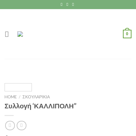
Skip
to
content
0
HOME
/
ΣΚΟΥΛΑΡΙΚΙΑ
Συλλογή ‘ΚΑΛΛΙΠΟΛΗ”