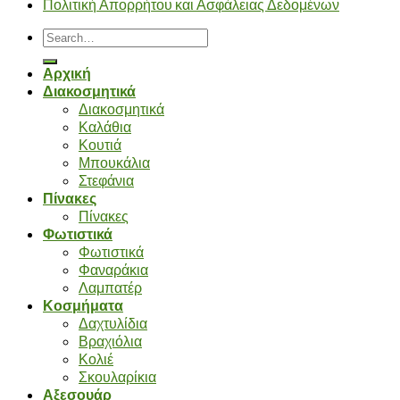
Πολιτική Απορρήτου και Ασφάλειας Δεδομένων
Search
for:
Αρχική
Διακοσμητικά
Διακοσμητικά
Καλάθια
Κουτιά
Μπουκάλια
Στεφάνια
Πίνακες
Πίνακες
Φωτιστικά
Φωτιστικά
Φαναράκια
Λαμπατέρ
Κοσμήματα
Δαχτυλίδια
Βραχιόλια
Κολιέ
Σκουλαρίκια
Αξεσουάρ