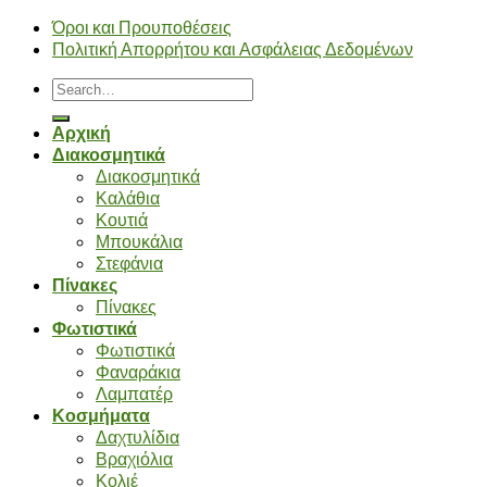
Όροι και Προυποθέσεις
Πολιτική Απορρήτου και Ασφάλειας Δεδομένων
Search
for:
Αρχική
Διακοσμητικά
Διακοσμητικά
Καλάθια
Κουτιά
Μπουκάλια
Στεφάνια
Πίνακες
Πίνακες
Φωτιστικά
Φωτιστικά
Φαναράκια
Λαμπατέρ
Κοσμήματα
Δαχτυλίδια
Βραχιόλια
Κολιέ