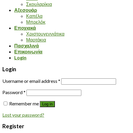
Σκουλαρίκια
Αξεσουάρ
Καπέλα
Μπρελόκ
Εποχιακά
Χριστουγεννιάτικα
Μαρτάκια
Πασχαλινά
Επικοινωνία
Login
Login
Username or email address
*
Password
*
Remember me
Log in
Lost your password?
Register