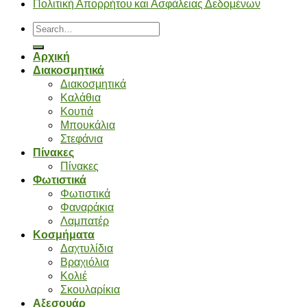
Πολιτική Απορρήτου και Ασφάλειας Δεδομένων
Search
for:
Αρχική
Διακοσμητικά
Διακοσμητικά
Καλάθια
Κουτιά
Μπουκάλια
Στεφάνια
Πίνακες
Πίνακες
Φωτιστικά
Φωτιστικά
Φαναράκια
Λαμπατέρ
Κοσμήματα
Δαχτυλίδια
Βραχιόλια
Κολιέ
Σκουλαρίκια
Αξεσουάρ