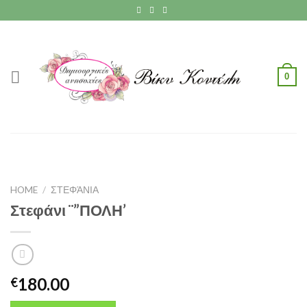
Skip
to
content
0
HOME
/
ΣΤΕΦΆΝΙΑ
Στεφάνι ¨”ΠΟΛΗ’
180.00
€