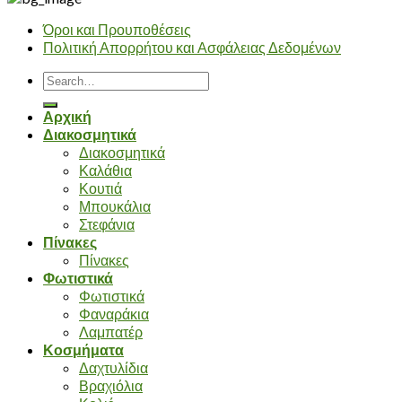
Όροι και Προυποθέσεις
Πολιτική Απορρήτου και Ασφάλειας Δεδομένων
Search
for:
Αρχική
Διακοσμητικά
Διακοσμητικά
Καλάθια
Κουτιά
Μπουκάλια
Στεφάνια
Πίνακες
Πίνακες
Φωτιστικά
Φωτιστικά
Φαναράκια
Λαμπατέρ
Κοσμήματα
Δαχτυλίδια
Βραχιόλια