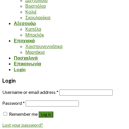
Δαχτυλίδια
Βραχιόλια
Κολιέ
Σκουλαρίκια
Αξεσουάρ
Καπέλα
Μπρελόκ
Εποχιακά
Χριστουγεννιάτικα
Μαρτάκια
Πασχαλινά
Επικοινωνία
Login
Login
Username or email address
*
Password
*
Remember me
Log in
Lost your password?