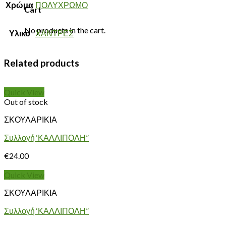
Χρώμα
ΠΟΛΥΧΡΩΜΟ
Cart
No products in the cart.
Υλικό
ΧΑΝΤΡΕΣ
Related products
Quick View
Out of stock
ΣΚΟΥΛΑΡΙΚΙΑ
Συλλογή ‘ΚΑΛΛΙΠΟΛΗ”
€
24.00
Quick View
ΣΚΟΥΛΑΡΙΚΙΑ
Συλλογή ‘ΚΑΛΛΙΠΟΛΗ”