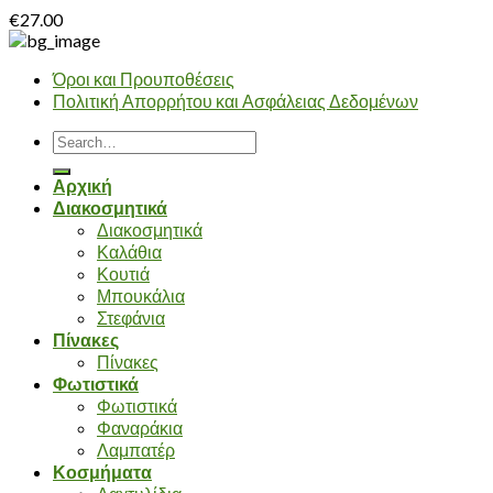
€
27.00
Όροι και Προυποθέσεις
Πολιτική Απορρήτου και Ασφάλειας Δεδομένων
Search
for:
Αρχική
Διακοσμητικά
Διακοσμητικά
Καλάθια
Κουτιά
Μπουκάλια
Στεφάνια
Πίνακες
Πίνακες
Φωτιστικά
Φωτιστικά
Φαναράκια
Λαμπατέρ
Κοσμήματα