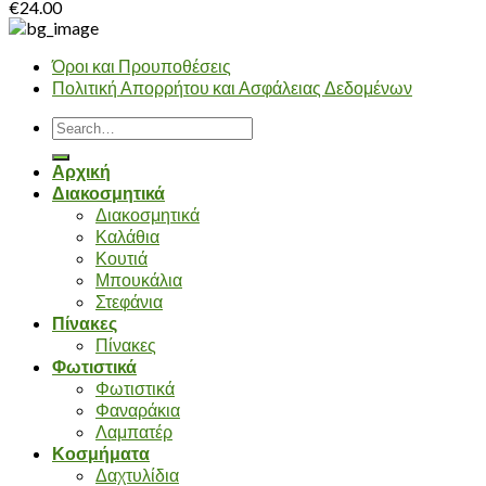
€
24.00
Όροι και Προυποθέσεις
Πολιτική Απορρήτου και Ασφάλειας Δεδομένων
Search
for:
Αρχική
Διακοσμητικά
Διακοσμητικά
Καλάθια
Κουτιά
Μπουκάλια
Στεφάνια
Πίνακες
Πίνακες
Φωτιστικά
Φωτιστικά
Φαναράκια
Λαμπατέρ
Κοσμήματα
Δαχτυλίδια