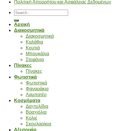
Πολιτική Απορρήτου και Ασφάλειας Δεδομένων
Search
for:
Αρχική
Διακοσμητικά
Διακοσμητικά
Καλάθια
Κουτιά
Μπουκάλια
Στεφάνια
Πίνακες
Πίνακες
Φωτιστικά
Φωτιστικά
Φαναράκια
Λαμπατέρ
Κοσμήματα
Δαχτυλίδια
Βραχιόλια
Κολιέ
Σκουλαρίκια
Αξεσουάρ