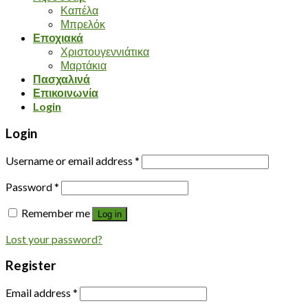
Καπέλα
Μπρελόκ
Εποχιακά
Χριστουγεννιάτικα
Μαρτάκια
Πασχαλινά
Επικοινωνία
Login
Login
Username or email address
*
Password
*
Remember me
Log in
Lost your password?
Register
Email address
*