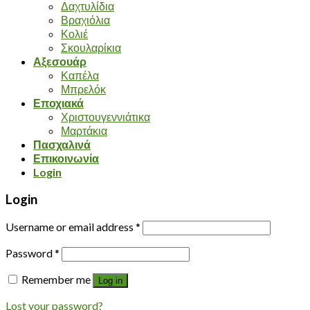
Δαχτυλίδια
Βραχιόλια
Κολιέ
Σκουλαρίκια
Αξεσουάρ
Καπέλα
Μπρελόκ
Εποχιακά
Χριστουγεννιάτικα
Μαρτάκια
Πασχαλινά
Επικοινωνία
Login
Login
Username or email address
*
Password
*
Remember me
Log in
Lost your password?