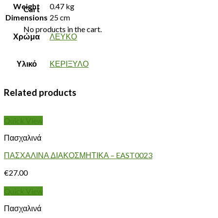
Weight
0.47 kg
Cart
Dimensions
25 cm
No products in the cart.
Χρώμα
ΛΕΥΚΟ
Υλικό
ΚΕΡΙΞΥΛΟ
Related products
Quick View
Πασχαλινά
ΠΑΣΧΑΛΙΝΑ ΔΙΑΚΟΣΜΗΤΙΚΑ – EAST0023
€
27.00
Quick View
Πασχαλινά