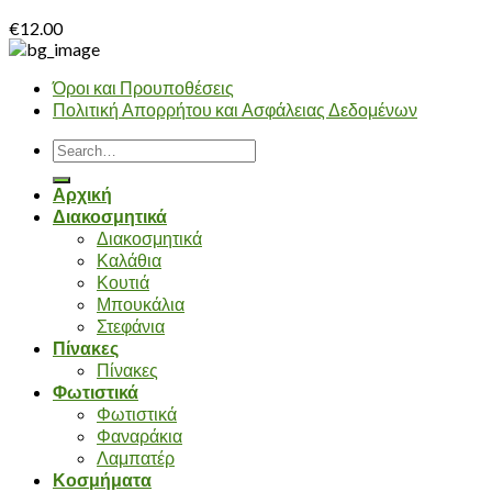
€
12.00
Όροι και Προυποθέσεις
Πολιτική Απορρήτου και Ασφάλειας Δεδομένων
Search
for:
Αρχική
Διακοσμητικά
Διακοσμητικά
Καλάθια
Κουτιά
Μπουκάλια
Στεφάνια
Πίνακες
Πίνακες
Φωτιστικά
Φωτιστικά
Φαναράκια
Λαμπατέρ
Κοσμήματα