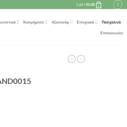
Cart /
€
0.00
0
ωτιστικά
Κοσμήματα
Αξεσουάρ
Εποχιακά
Πασχαλινά
Επικοινωνία
AND0015