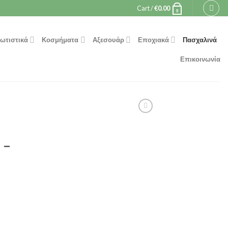
Cart /
€
0.00
0
ωτιστικά
Κοσμήματα
Αξεσουάρ
Εποχιακά
Πασχαλινά
Επικοινωνία
 –