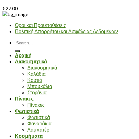
€
27.00
Όροι και Προυποθέσεις
Πολιτική Απορρήτου και Ασφάλειας Δεδομένων
Search
for:
Αρχική
Διακοσμητικά
Διακοσμητικά
Καλάθια
Κουτιά
Μπουκάλια
Στεφάνια
Πίνακες
Πίνακες
Φωτιστικά
Φωτιστικά
Φαναράκια
Λαμπατέρ
Κοσμήματα