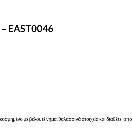
– EAST0046
οσμημένο με βελουτέ νήμα, θαλασσινά στοιχεία και διαθέτει απ