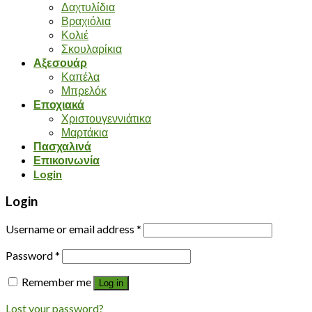
Δαχτυλίδια
Βραχιόλια
Κολιέ
Σκουλαρίκια
Αξεσουάρ
Καπέλα
Μπρελόκ
Εποχιακά
Χριστουγεννιάτικα
Μαρτάκια
Πασχαλινά
Επικοινωνία
Login
Login
Username or email address
*
Password
*
Remember me
Log in
Lost your password?