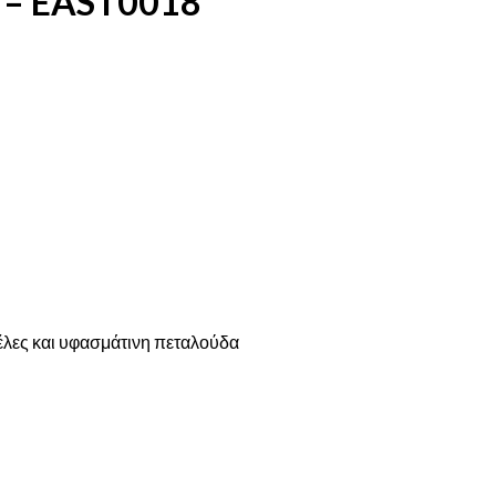
– EAST0018
έλες και υφασμάτινη πεταλούδα