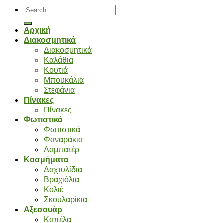
Search
for:
Αρχική
Διακοσμητικά
Διακοσμητικά
Καλάθια
Κουτιά
Μπουκάλια
Στεφάνια
Πίνακες
Πίνακες
Φωτιστικά
Φωτιστικά
Φαναράκια
Λαμπατέρ
Κοσμήματα
Δαχτυλίδια
Βραχιόλια
Κολιέ
Σκουλαρίκια
Αξεσουάρ
Καπέλα