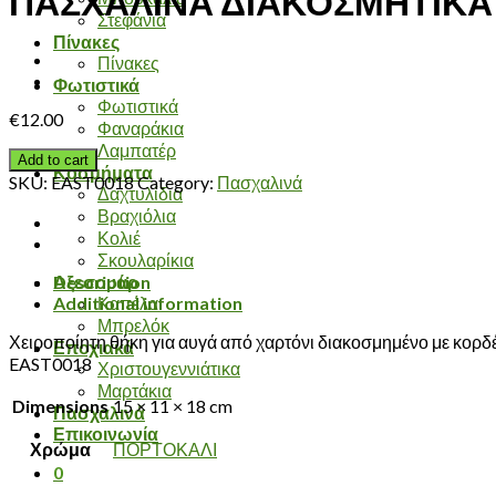
ΠΑΣΧΑΛΙΝΑ ΔΙΑΚΟΣΜΗΤΙΚΑ 
Στεφάνια
Πίνακες
Πίνακες
Φωτιστικά
Φωτιστικά
€
12.00
Φαναράκια
Λαμπατέρ
Add to cart
Κοσμήματα
SKU:
EAST0018
Category:
Πασχαλινά
Δαχτυλίδια
Βραχιόλια
Κολιέ
Σκουλαρίκια
Description
Αξεσουάρ
Additional information
Καπέλα
Μπρελόκ
Χειροποίητη θήκη για αυγά από χαρτόνι διακοσμημένο με κορδ
Εποχιακά
EAST0018
Χριστουγεννιάτικα
Μαρτάκια
Dimensions
15 × 11 × 18 cm
Πασχαλινά
Επικοινωνία
Χρώμα
ΠΟΡΤΟΚΑΛΙ
0