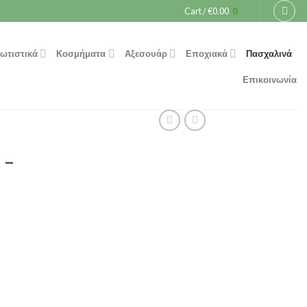
Cart /
€
0.00
0
ωτιστικά
Κοσμήματα
Αξεσουάρ
Εποχιακά
Πασχαλινά
Επικοινωνία
 –