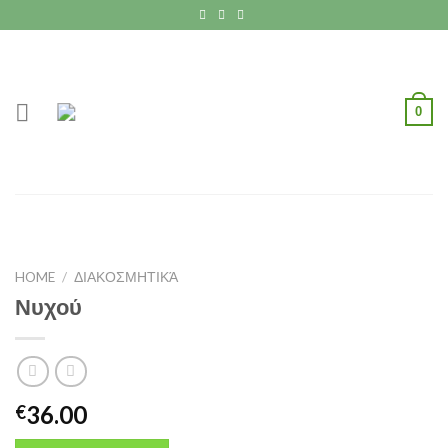
Skip
to
content
0
HOME
/
ΔΙΑΚΟΣΜΗΤΙΚΆ
Νυχού
36.00
€