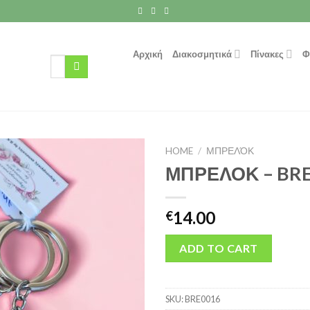
Αρχική
Διακοσμητικά
Πίνακες
Φ
Search
for:
HOME
/
ΜΠΡΕΛΌΚ
ΜΠΡΕΛΟΚ – BR
14.00
€
ADD TO CART
SKU:
BRE0016