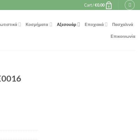
Cart /
€
0.00
0
ωτιστικά
Κοσμήματα
Αξεσουάρ
Εποχιακά
Πασχαλινά
Επικοινωνία
E0016