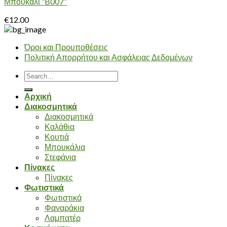
Μπουκάλι “B007”
€
12.00
Όροι και Προυποθέσεις
Πολιτική Απορρήτου και Ασφάλειας Δεδομένων
Search
for:
Αρχική
Διακοσμητικά
Διακοσμητικά
Καλάθια
Κουτιά
Μπουκάλια
Στεφάνια
Πίνακες
Πίνακες
Φωτιστικά
Φωτιστικά
Φαναράκια
Λαμπατέρ