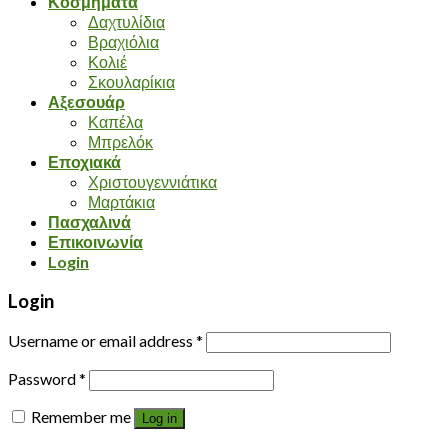
Κοσμήματα
Δαχτυλίδια
Βραχιόλια
Κολιέ
Σκουλαρίκια
Αξεσουάρ
Καπέλα
Μπρελόκ
Εποχιακά
Χριστουγεννιάτικα
Μαρτάκια
Πασχαλινά
Επικοινωνία
Login
Login
Username or email address
*
Password
*
Remember me
Log in