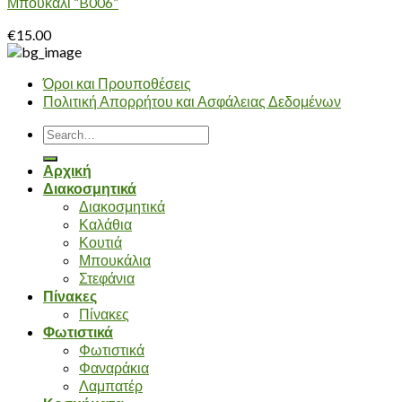
Μπουκάλι “B006”
€
15.00
Όροι και Προυποθέσεις
Πολιτική Απορρήτου και Ασφάλειας Δεδομένων
Search
for:
Αρχική
Διακοσμητικά
Διακοσμητικά
Καλάθια
Κουτιά
Μπουκάλια
Στεφάνια
Πίνακες
Πίνακες
Φωτιστικά
Φωτιστικά
Φαναράκια
Λαμπατέρ