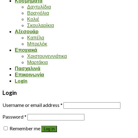
Κοσμήματα
Δαχτυλίδια
Βραχιόλια
Κολιέ
Σκουλαρίκια
Αξεσουάρ
Καπέλα
Μπρελόκ
Εποχιακά
Χριστουγεννιάτικα
Μαρτάκια
Πασχαλινά
Επικοινωνία
Login
Login
Username or email address
*
Password
*
Remember me
Log in