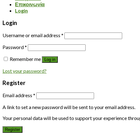
Επικοινωνία
Login
Login
Username or email address
*
Password
*
Remember me
Log in
Lost your password?
Register
Email address
*
A link to set a new password will be sent to your email address.
Your personal data will be used to support your experience throu
Register