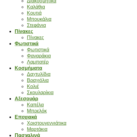
Διακοσμητικά
Καλάθια
Κουτιά
Μπουκάλια
Στεφάνια
Πίνακες
Πίνακες
Φωτιστικά
Φωτιστικά
Φαναράκια
Λαμπατέρ
Κοσμήματα
Δαχτυλίδια
Βραχιόλια
Κολιέ
Σκουλαρίκια
Αξεσουάρ
Καπέλα
Μπρελόκ
Εποχιακά
Χριστουγεννιάτικα
Μαρτάκια
Πασχαλινά