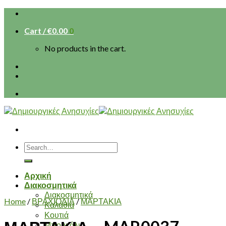
Skip
to
Cart /
€
0.00
0
content
No products in the cart.
Search
for:
Αρχική
Διακοσμητικά
Διακοσμητικά
Home
/
ΒΡΑΧΙΟΛΙΑ
/
ΜΑΡΤΑΚΙΑ
Καλάθια
Κουτιά
Μπουκάλια