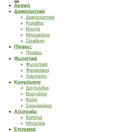
Αρχική
Διακοσμητικά
Διακοσμητικά
Καλάθια
Κουτιά
Μπουκάλια
Στεφάνια
Πίνακες
Πίνακες
Φωτιστικά
Φωτιστικά
Φαναράκια
Λαμπατέρ
Κοσμήματα
Δαχτυλίδια
Βραχιόλια
Κολιέ
Σκουλαρίκια
Αξεσουάρ
Καπέλα
Μπρελόκ
Εποχιακά