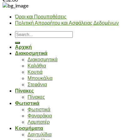
Όροι και Προυποθέσεις
Πολιτική Απορρήτου και Ασφάλειας Δεδομένων
Search
for:
Αρχική
Διακοσμητικά
Διακοσμητικά
Καλάθια
Κουτιά
Μπουκάλια
Στεφάνια
Πίνακες
Πίνακες
Φωτιστικά
Φωτιστικά
Φαναράκια
Λαμπατέρ
Κοσμήματα
Δαχτυλίδια