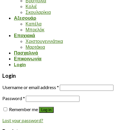
Βραχιόλια
Κολιέ
Σκουλαρίκια
Αξεσουάρ
Καπέλα
Μπρελόκ
Εποχιακά
Χριστουγεννιάτικα
Μαρτάκια
Πασχαλινά
Επικοινωνία
Login
Login
Username or email address
*
Password
*
Remember me
Log in
Lost your password?