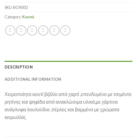
SKU:
BOX002
Category:
Κουτιά
DESCRIPTION
ADDITIONAL INFORMATION
Χειροποίητο κουτί βιβλίο από χαρτί ,επενδυμένο με τσιμέντο
ρητίνης και ψηφίδα από ανακλώσιμα υλικά,με χάρτινα
ανάγλυφα λουλούδια ,πέρλες και βαμμένο με χρώματα
κειμωλίας