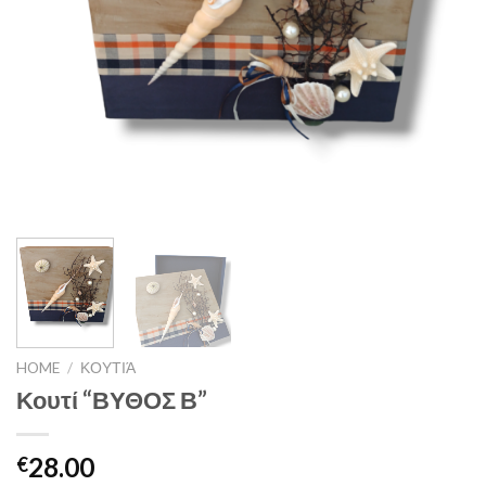
HOME
/
ΚΟΥΤΙΆ
Κουτί “ΒΥΘΟΣ Β”
28.00
€