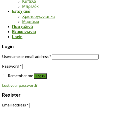
Καπέλα
Μπρελόκ
Εποχιακά
Χριστουγεννιάτικα
Μαρτάκια
Πασχαλινά
Επικοινωνία
Login
Login
Username or email address
*
Password
*
Remember me
Log in
Lost your password?
Register
Email address
*