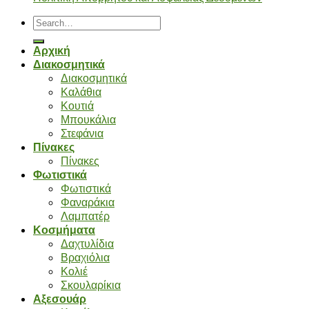
Search
for:
Αρχική
Διακοσμητικά
Διακοσμητικά
Καλάθια
Κουτιά
Μπουκάλια
Στεφάνια
Πίνακες
Πίνακες
Φωτιστικά
Φωτιστικά
Φαναράκια
Λαμπατέρ
Κοσμήματα
Δαχτυλίδια
Βραχιόλια
Κολιέ
Σκουλαρίκια
Αξεσουάρ