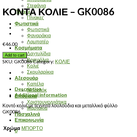
Στεφάνια
ΚΟΝΤΑ ΚΟΛΙΕ – GK0086
Πίνακες
Πίνακες
Φωτιστικά
Φωτιστικά
Φαναράκια
Λαμπατέρ
€
46.00
Κοσμήματα
Δαχτυλίδια
Add to cart
Βραχιόλια
SKU:
GK0086
Category:
ΚΟΛΙΕ
Κολιέ
Σκουλαρίκια
Αξεσουάρ
Καπέλα
Description
Μπρελόκ
Additional information
Εποχιακά
Χριστουγεννιάτικα
Κοντό κολιέ με τεχνητά λουλούδια και μεταλλικό φύλλο
Μαρτάκια
GK0086
Πασχαλινά
Επικοινωνία
Χρώμα
ΜΠΟΡΤΟ
0