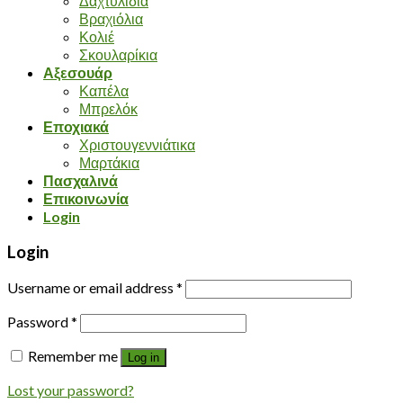
Δαχτυλίδια
Βραχιόλια
Κολιέ
Σκουλαρίκια
Αξεσουάρ
Καπέλα
Μπρελόκ
Εποχιακά
Χριστουγεννιάτικα
Μαρτάκια
Πασχαλινά
Επικοινωνία
Login
Login
Username or email address
*
Password
*
Remember me
Log in
Lost your password?