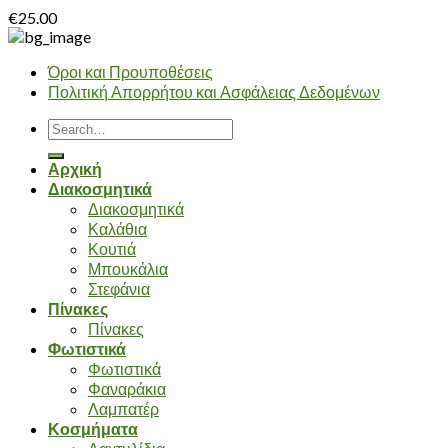
€
25.00
Όροι και Προυποθέσεις
Πολιτική Απορρήτου και Ασφάλειας Δεδομένων
Search
for:
Αρχική
Διακοσμητικά
Διακοσμητικά
Καλάθια
Κουτιά
Μπουκάλια
Στεφάνια
Πίνακες
Πίνακες
Φωτιστικά
Φωτιστικά
Φαναράκια
Λαμπατέρ
Κοσμήματα