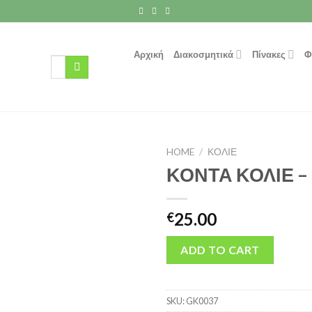
Αρχική
Διακοσμητικά
Πίνακες
Φ
Search
for:
HOME
/
ΚΟΛΙΕ
ΚΟΝΤΑ ΚΟΛΙΕ –
25.00
€
ADD TO CART
SKU:
GK0037