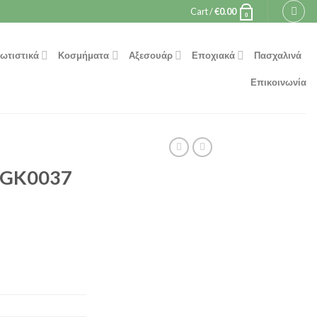
Cart /
€
0.00
0
ωτιστικά
Κοσμήματα
Αξεσουάρ
Εποχιακά
Πασχαλινά
Επικοινωνία
 GK0037