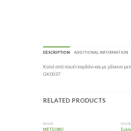
DESCRIPTION
ADDITIONAL INFORMATION
Κολιέ από σουέτ κορδόνι και με χάλκινο μετ
GK0037
RELATED PRODUCTS
OUT OF STOCK
ΚΟΛΙΕ
ΚΟΛΙ
ΜΕΤΣΟΒΟ
Συλλ