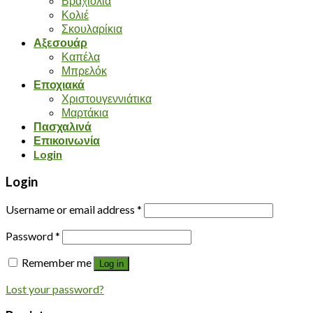
Βραχιόλια
Κολιέ
Σκουλαρίκια
Αξεσουάρ
Καπέλα
Μπρελόκ
Εποχιακά
Χριστουγεννιάτικα
Μαρτάκια
Πασχαλινά
Επικοινωνία
Login
Login
Username or email address
*
Password
*
Remember me
Log in
Lost your password?