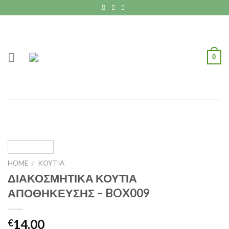
Skip
to
content
0
HOME
/
KOYTIA
ΔΙΑΚΟΣΜΗΤΙΚΑ ΚΟΥΤΙΑ
ΑΠΟΘΗΚΕΥΣΗΣ – BOX009
14.00
€