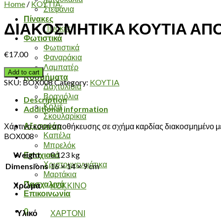
Home
/
KOYTIA
Στεφάνια
Πίνακες
ΔΙΑΚΟΣΜΗΤΙΚΑ ΚΟΥΤΙΑ ΑΠ
Πίνακες
Φωτιστικά
Φωτιστικά
€
17.00
Φαναράκια
Λαμπατέρ
Add to cart
Κοσμήματα
SKU:
BOX008
Category:
KOYTIA
Δαχτυλίδια
Βραχιόλια
Description
Κολιέ
Additional information
Σκουλαρίκια
Αξεσουάρ
Χάρτινο κουτί αποθήκευσης σε σχήμα καρδίας διακοσμημένο με
Καπέλα
BOX008
Μπρελόκ
Weight
0.123 kg
Εποχιακά
Χριστουγεννιάτικα
Dimensions
16 × 14 × 9 cm
Μαρτάκια
Πασχαλινά
Χρώμα
ΚΟΚΚΙΝΟ
Επικοινωνία
0
Υλικό
ΧΑΡΤΟΝΙ