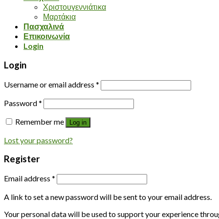
Χριστουγεννιάτικα
Μαρτάκια
Πασχαλινά
Επικοινωνία
Login
Login
Username or email address
*
Password
*
Remember me
Log in
Lost your password?
Register
Email address
*
A link to set a new password will be sent to your email address.
Your personal data will be used to support your experience throu