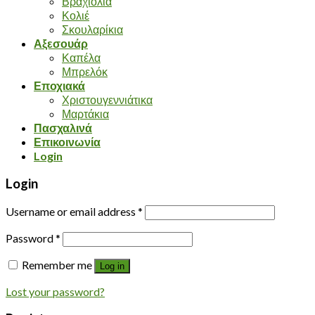
Βραχιόλια
Κολιέ
Σκουλαρίκια
Αξεσουάρ
Καπέλα
Μπρελόκ
Εποχιακά
Χριστουγεννιάτικα
Μαρτάκια
Πασχαλινά
Επικοινωνία
Login
Login
Username or email address
*
Password
*
Remember me
Log in
Lost your password?