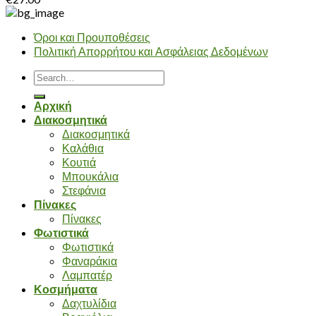
Όροι και Προυποθέσεις
Πολιτική Απορρήτου και Ασφάλειας Δεδομένων
Search
for:
Αρχική
Διακοσμητικά
Διακοσμητικά
Καλάθια
Κουτιά
Μπουκάλια
Στεφάνια
Πίνακες
Πίνακες
Φωτιστικά
Φωτιστικά
Φαναράκια
Λαμπατέρ
Κοσμήματα
Δαχτυλίδια