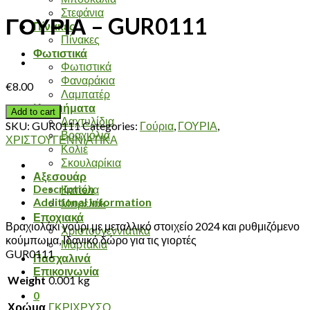
Στεφάνια
ΓΟΥΡΙΑ – GUR0111
Πίνακες
Πίνακες
Φωτιστικά
Φωτιστικά
Φαναράκια
€
8.00
Λαμπατέρ
Κοσμήματα
Add to cart
Δαχτυλίδια
SKU:
GUR0111
Categories:
Γούρια
,
ΓΟΥΡΙΑ
,
Βραχιόλια
ΧΡΙΣΤΟΥΓΕΝΝΙΑΤΙΚΑ
Κολιέ
Σκουλαρίκια
Αξεσουάρ
Description
Καπέλα
Additional information
Μπρελόκ
Εποχιακά
Βραχιολάκι γούρι με μεταλλικό στοιχείο 2024 και ρυθμιζόμενο
Χριστουγεννιάτικα
κούμπωμα, Ιδανικό δώρο για τις γιορτές
Μαρτάκια
GUR0111
Πασχαλινά
Επικοινωνία
Weight
0.001 kg
0
Χρώμα
ΓΚΡΙΧΡΥΣΟ