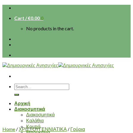
Skip
to
Cart /
€
0.00
0
content
No products in the cart.
Search
for:
Αρχική
Διακοσμητικά
Διακοσμητικά
Καλάθια
Κουτιά
Home
/
ΧΡΙΣΤΟΥΓΕΝΝΙΑΤΙΚΑ
/
Γούρια
Μπουκάλια