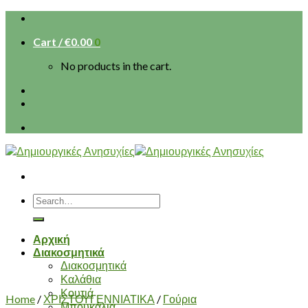
Skip
to
Cart /
€
0.00
0
content
No products in the cart.
Search
for:
Αρχική
Διακοσμητικά
Διακοσμητικά
Καλάθια
Κουτιά
Home
/
ΧΡΙΣΤΟΥΓΕΝΝΙΑΤΙΚΑ
/
Γούρια
Μπουκάλια