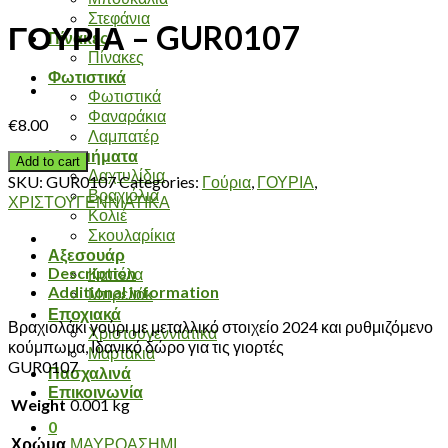
Στεφάνια
ΓΟΥΡΙΑ – GUR0107
Πίνακες
Πίνακες
Φωτιστικά
Φωτιστικά
Φαναράκια
€
8.00
Λαμπατέρ
Κοσμήματα
Add to cart
Δαχτυλίδια
SKU:
GUR0107
Categories:
Γούρια
,
ΓΟΥΡΙΑ
,
Βραχιόλια
ΧΡΙΣΤΟΥΓΕΝΝΙΑΤΙΚΑ
Κολιέ
Σκουλαρίκια
Αξεσουάρ
Description
Καπέλα
Additional information
Μπρελόκ
Εποχιακά
Βραχιολάκι γούρι με μεταλλικό στοιχείο 2024 και ρυθμιζόμενο
Χριστουγεννιάτικα
κούμπωμα, Ιδανικό δώρο για τις γιορτές
Μαρτάκια
GUR0107
Πασχαλινά
Επικοινωνία
Weight
0.001 kg
0
Χρώμα
ΜΑΥΡΟΑΣΗΜΙ