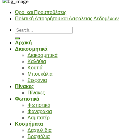
Όροι και Προυποθέσεις
Πολιτική Απορρήτου και Ασφάλειας Δεδομένων
Search
for:
Αρχική
Διακοσμητικά
Διακοσμητικά
Καλάθια
Κουτιά
Μπουκάλια
Στεφάνια
Πίνακες
Πίνακες
Φωτιστικά
Φωτιστικά
Φαναράκια
Λαμπατέρ
Κοσμήματα
Δαχτυλίδια
Βραχιόλια