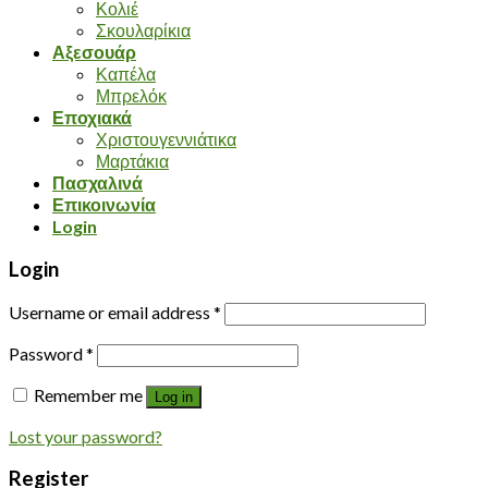
Κολιέ
Σκουλαρίκια
Αξεσουάρ
Καπέλα
Μπρελόκ
Εποχιακά
Χριστουγεννιάτικα
Μαρτάκια
Πασχαλινά
Επικοινωνία
Login
Login
Username or email address
*
Password
*
Remember me
Log in
Lost your password?
Register