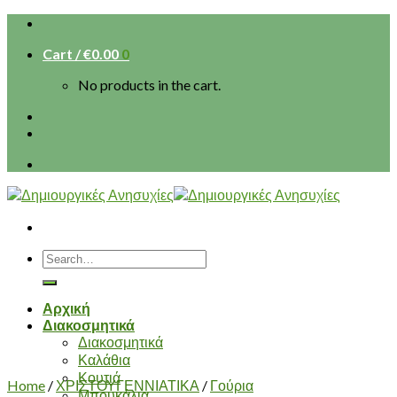
Skip
to
Cart /
€
0.00
0
content
No products in the cart.
Search
for:
Αρχική
Διακοσμητικά
Διακοσμητικά
Καλάθια
Κουτιά
Home
/
ΧΡΙΣΤΟΥΓΕΝΝΙΑΤΙΚΑ
/
Γούρια
Μπουκάλια