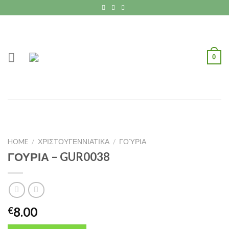
Skip
to
content
0
HOME
/
ΧΡΙΣΤΟΥΓΕΝΝΙΑΤΙΚΑ
/
ΓΟΎΡΙΑ
ΓΟΥΡΙΑ – GUR0038
8.00
€