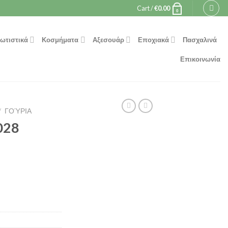
Cart /
€
0.00
0
ωτιστικά
Κοσμήματα
Αξεσουάρ
Εποχιακά
Πασχαλινά
Επικοινωνία
/
ΓΟΎΡΙΑ
028