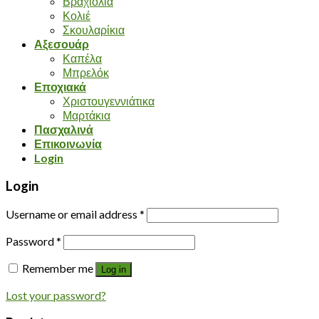
Βραχιόλια
Κολιέ
Σκουλαρίκια
Αξεσουάρ
Καπέλα
Μπρελόκ
Εποχιακά
Χριστουγεννιάτικα
Μαρτάκια
Πασχαλινά
Επικοινωνία
Login
Login
Username or email address
*
Password
*
Remember me
Log in
Lost your password?