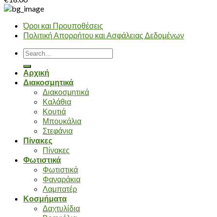
Όροι και Προυποθέσεις
Πολιτική Απορρήτου και Ασφάλειας Δεδομένων
Search
for:
Αρχική
Διακοσμητικά
Διακοσμητικά
Καλάθια
Κουτιά
Μπουκάλια
Στεφάνια
Πίνακες
Πίνακες
Φωτιστικά
Φωτιστικά
Φαναράκια
Λαμπατέρ
Κοσμήματα
Δαχτυλίδια