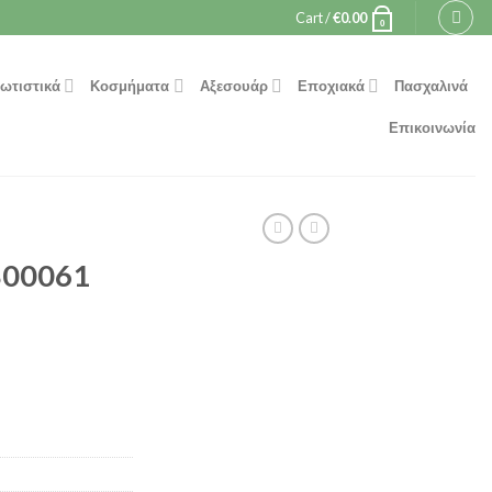
Cart /
€
0.00
0
ωτιστικά
Κοσμήματα
Αξεσουάρ
Εποχιακά
Πασχαλινά
Επικοινωνία
B00061