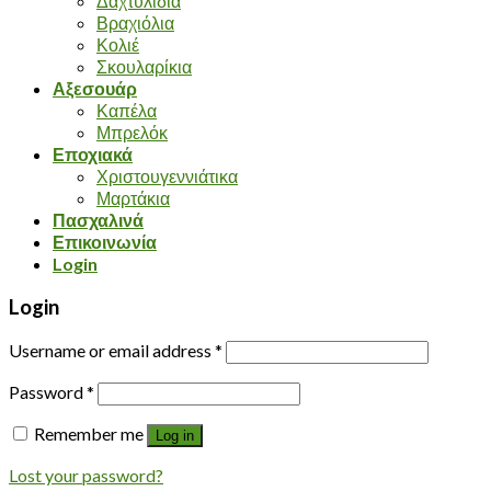
Δαχτυλίδια
Βραχιόλια
Κολιέ
Σκουλαρίκια
Αξεσουάρ
Καπέλα
Μπρελόκ
Εποχιακά
Χριστουγεννιάτικα
Μαρτάκια
Πασχαλινά
Επικοινωνία
Login
Login
Username or email address
*
Password
*
Remember me
Log in
Lost your password?