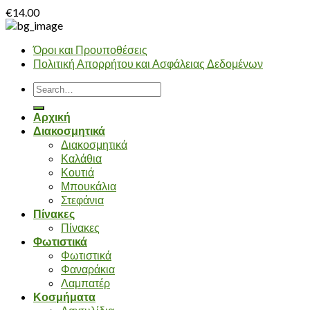
€
14.00
Όροι και Προυποθέσεις
Πολιτική Απορρήτου και Ασφάλειας Δεδομένων
Search
for:
Αρχική
Διακοσμητικά
Διακοσμητικά
Καλάθια
Κουτιά
Μπουκάλια
Στεφάνια
Πίνακες
Πίνακες
Φωτιστικά
Φωτιστικά
Φαναράκια
Λαμπατέρ
Κοσμήματα