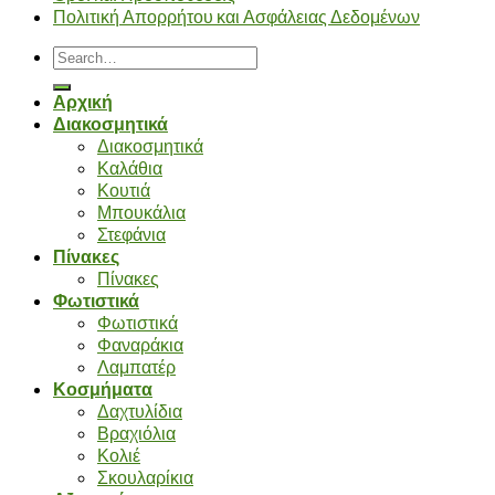
Πολιτική Απορρήτου και Ασφάλειας Δεδομένων
Search
for:
Αρχική
Διακοσμητικά
Διακοσμητικά
Καλάθια
Κουτιά
Μπουκάλια
Στεφάνια
Πίνακες
Πίνακες
Φωτιστικά
Φωτιστικά
Φαναράκια
Λαμπατέρ
Κοσμήματα
Δαχτυλίδια
Βραχιόλια
Κολιέ
Σκουλαρίκια