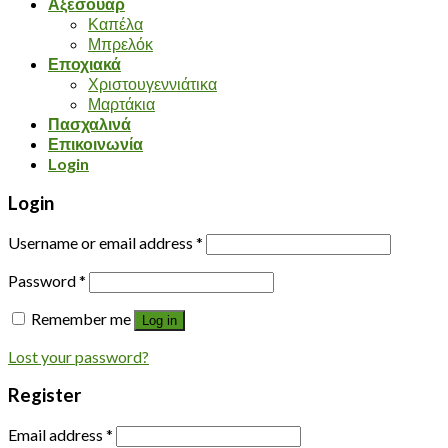
Αξεσουάρ
Καπέλα
Μπρελόκ
Εποχιακά
Χριστουγεννιάτικα
Μαρτάκια
Πασχαλινά
Επικοινωνία
Login
Login
Username or email address
*
Password
*
Remember me
Log in
Lost your password?
Register
Email address
*