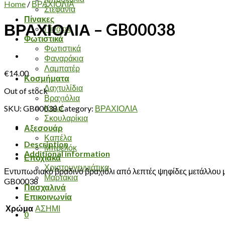
Home
/
ΒΡΑΧΙΟΛΙΑ
Στεφάνια
Πίνακες
ΒΡΑΧΙΟΛΙΑ – GB00038
Πίνακες
Φωτιστικά
Φωτιστικά
Φαναράκια
Λαμπατέρ
€
14.00
Κοσμήματα
Δαχτυλίδια
Out of stock
Βραχιόλια
Κολιέ
SKU:
GB00038
Category:
ΒΡΑΧΙΟΛΙΑ
Σκουλαρίκια
Αξεσουάρ
Καπέλα
Description
Μπρελόκ
Additional information
Εποχιακά
Χριστουγεννιάτικα
Εντυπωσιακό βραδινό βραχιόλι από λεπτές ψηφίδες μετάλλου 
Μαρτάκια
GB00038
Πασχαλινά
Επικοινωνία
Χρώμα
ΑΣΗΜΙ
0