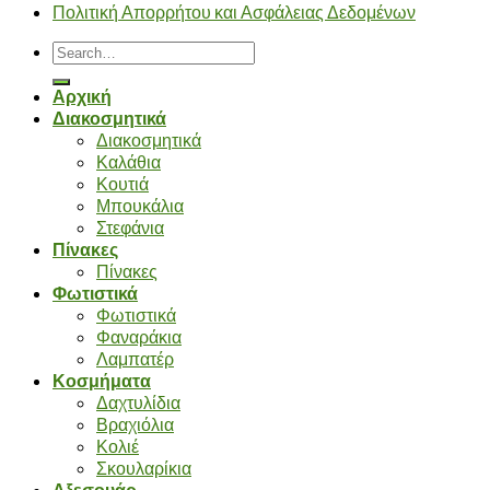
Πολιτική Απορρήτου και Ασφάλειας Δεδομένων
Search
for:
Αρχική
Διακοσμητικά
Διακοσμητικά
Καλάθια
Κουτιά
Μπουκάλια
Στεφάνια
Πίνακες
Πίνακες
Φωτιστικά
Φωτιστικά
Φαναράκια
Λαμπατέρ
Κοσμήματα
Δαχτυλίδια
Βραχιόλια
Κολιέ
Σκουλαρίκια
Αξεσουάρ