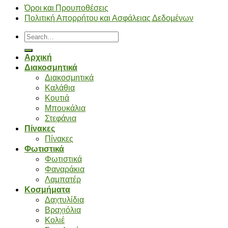
Όροι και Προυποθέσεις
Πολιτική Απορρήτου και Ασφάλειας Δεδομένων
Search
for:
Αρχική
Διακοσμητικά
Διακοσμητικά
Καλάθια
Κουτιά
Μπουκάλια
Στεφάνια
Πίνακες
Πίνακες
Φωτιστικά
Φωτιστικά
Φαναράκια
Λαμπατέρ
Κοσμήματα
Δαχτυλίδια
Βραχιόλια
Κολιέ