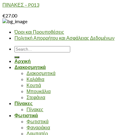
ΠΙΝΑΚΕΣ – P013
€
27.00
Όροι και Προυποθέσεις
Πολιτική Απορρήτου και Ασφάλειας Δεδομένων
Search
for:
Αρχική
Διακοσμητικά
Διακοσμητικά
Καλάθια
Κουτιά
Μπουκάλια
Στεφάνια
Πίνακες
Πίνακες
Φωτιστικά
Φωτιστικά
Φαναράκια
Λαμπατέρ