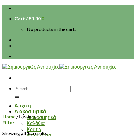
Skip
to
Cart /
€
0.00
0
content
No products in the cart.
Search
for:
Αρχική
Διακοσμητικά
Home
/
Πίνακες
Διακοσμητικά
Filter
Καλάθια
Κουτιά
Showing all 10 results
Μπουκάλια