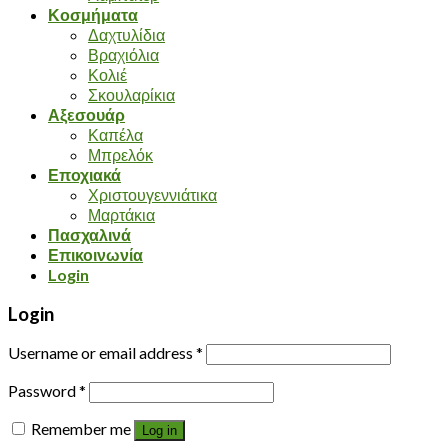
Κοσμήματα
Δαχτυλίδια
Βραχιόλια
Κολιέ
Σκουλαρίκια
Αξεσουάρ
Καπέλα
Μπρελόκ
Εποχιακά
Χριστουγεννιάτικα
Μαρτάκια
Πασχαλινά
Επικοινωνία
Login
Login
Username or email address
*
Password
*
Remember me
Log in